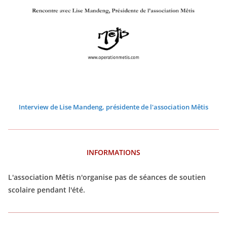
2
2
2
2
2
2
2
2
2
2
2
2
2
2
2
2
2
2
2
2
2
Interview de Lise Mandeng, présidente de l'association Mêtis
INFORMATIONS
L'association Mêtis n'organise pas de séances de soutien
scolaire pendant l'été.