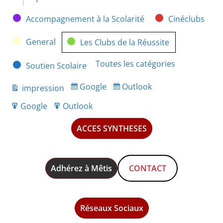
Catégories
Accompagnement à la Scolarité
Cinéclubs
General
Les Clubs de la Réussite
Toutes les catégories
Soutien Scolaire
Google
Outlook
impression
Subscribe
Subscribe
Vue
in
in
Google
Outlook
Export
Export
for
for
ACCES SYNTHESES
Adhérez à Mêtis
CONTACT
Réseaux Sociaux