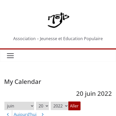
Passer
au
contenu
Association – Jeunesse et Education Populaire
My Calendar
20 juin 2022
Mois
Jour
Année
Aujourd’hui
Précédent
Suivant