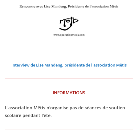
2
2
2
2
2
2
2
2
2
2
2
2
2
2
2
2
2
2
2
2
2
Interview de Lise Mandeng, présidente de l'association Mêtis
INFORMATIONS
L'association Mêtis n'organise pas de séances de soutien
scolaire pendant l'été.