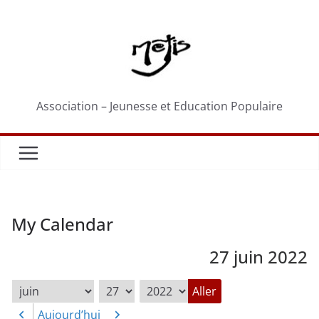
Passer
au
contenu
Association – Jeunesse et Education Populaire
My Calendar
27 juin 2022
Mois
Jour
Année
Aujourd’hui
Précédent
Suivant