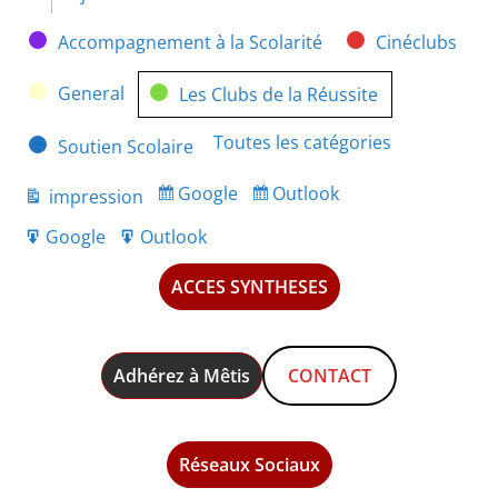
Catégories
Accompagnement à la Scolarité
Cinéclubs
General
Les Clubs de la Réussite
Toutes les catégories
Soutien Scolaire
Google
Outlook
impression
Subscribe
Subscribe
Vue
in
in
Google
Outlook
Export
Export
for
for
ACCES SYNTHESES
Adhérez à Mêtis
CONTACT
Réseaux Sociaux