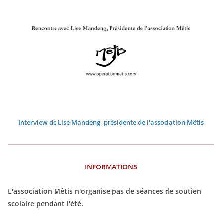
0
0
0
0
0
0
0
2
2
3
3
3
3
3
3
3
2
2
2
2
2
2
2
0
0
3
3
3
3
3
3
3
2
2
3
3
Interview de Lise Mandeng, présidente de l'association Mêtis
INFORMATIONS
L'association Mêtis n'organise pas de séances de soutien
scolaire pendant l'été.