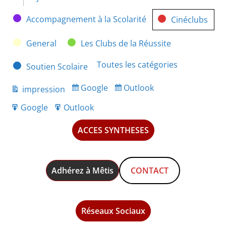
Catégories
Accompagnement à la Scolarité
Cinéclubs
General
Les Clubs de la Réussite
Toutes les catégories
Soutien Scolaire
Google
Outlook
impression
Subscribe
Subscribe
Vue
in
in
Google
Outlook
Export
Export
for
for
ACCES SYNTHESES
Adhérez à Mêtis
CONTACT
Réseaux Sociaux