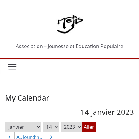
Passer
au
contenu
Association – Jeunesse et Education Populaire
My Calendar
14 janvier 2023
Mois
Jour
Année
Aujourd’hui
Précédent
Suivant