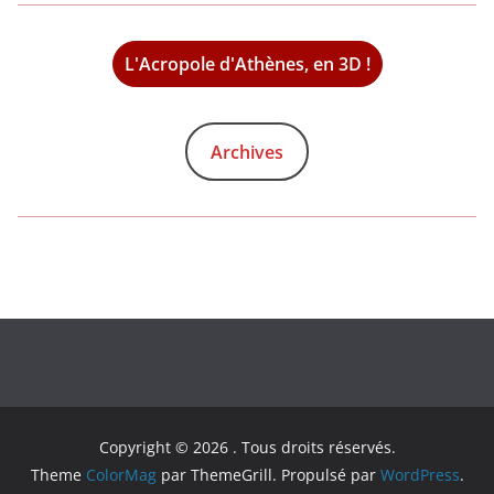
L'Acropole d'Athènes, en 3D !
Archives
Copyright © 2026
. Tous droits réservés.
Theme
ColorMag
par ThemeGrill. Propulsé par
WordPress
.