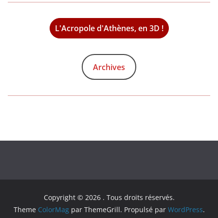
L'Acropole d'Athènes, en 3D !
Archives
Copyright © 2026
. Tous droits réservés.
Theme
ColorMag
par ThemeGrill. Propulsé par
WordPress
.