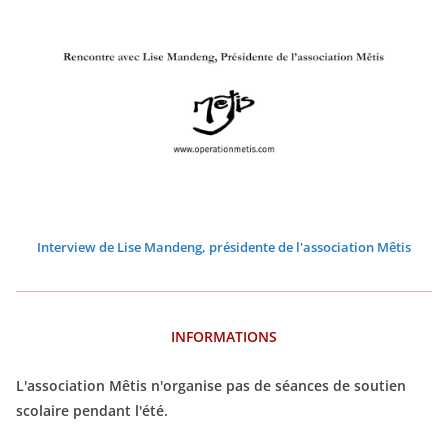
0
0
0
0
0
0
0
2
2
3
3
3
3
3
3
3
2
2
2
2
2
2
2
0
0
3
3
3
3
3
3
3
2
2
3
3
Interview de Lise Mandeng, présidente de l'association Mêtis
INFORMATIONS
L'association Mêtis n'organise pas de séances de soutien
scolaire pendant l'été.