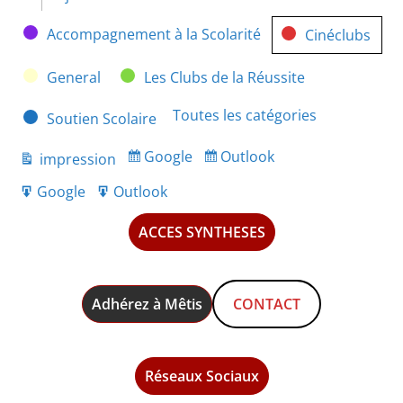
Catégories
Accompagnement à la Scolarité
Cinéclubs
General
Les Clubs de la Réussite
Toutes les catégories
Soutien Scolaire
Google
Outlook
impression
Subscribe
Subscribe
Vue
in
in
Google
Outlook
Export
Export
for
for
ACCES SYNTHESES
Adhérez à Mêtis
CONTACT
Réseaux Sociaux