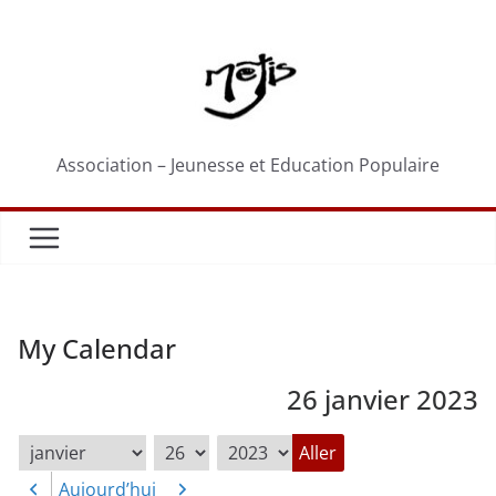
Passer
au
contenu
Association – Jeunesse et Education Populaire
My Calendar
26 janvier 2023
Mois
Jour
Année
Aujourd’hui
Précédent
Suivant