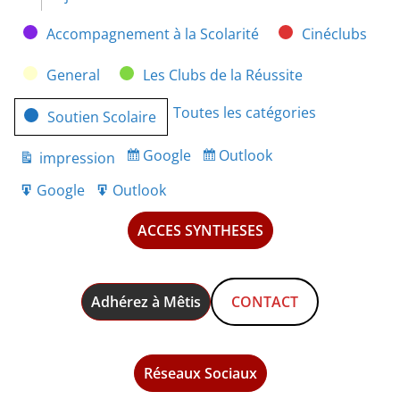
Catégories
Accompagnement à la Scolarité
Cinéclubs
General
Les Clubs de la Réussite
Toutes les catégories
Soutien Scolaire
Google
Outlook
impression
Subscribe
Subscribe
Vue
in
in
Google
Outlook
Export
Export
for
for
ACCES SYNTHESES
Adhérez à Mêtis
CONTACT
Réseaux Sociaux