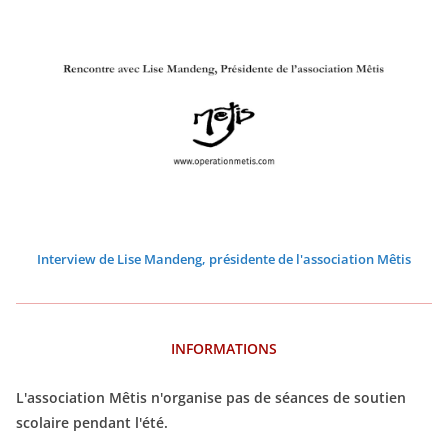
3
3
3
3
3
3
3
Interview de Lise Mandeng, présidente de l'association Mêtis
INFORMATIONS
L'association Mêtis n'organise pas de séances de soutien
scolaire pendant l'été.