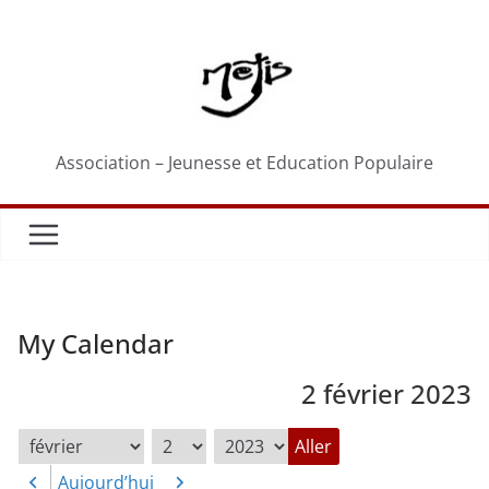
Passer
au
contenu
Association – Jeunesse et Education Populaire
My Calendar
2 février 2023
Mois
Jour
Année
Aujourd’hui
Précédent
Suivant