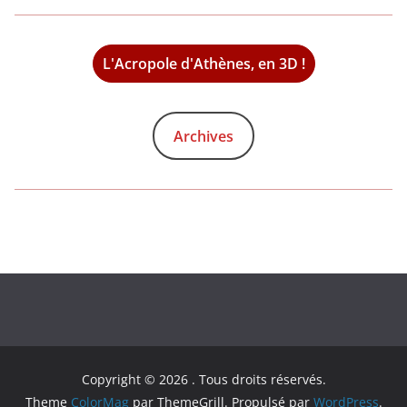
L'Acropole d'Athènes, en 3D !
Archives
Copyright © 2026
. Tous droits réservés.
Theme
ColorMag
par ThemeGrill. Propulsé par
WordPress
.