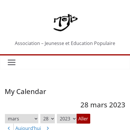
Passer
au
contenu
Association – Jeunesse et Education Populaire
My Calendar
28 mars 2023
Mois
Jour
Année
Aujourd’hui
Précédent
Suivant