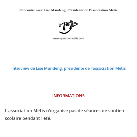
3
3
3
3
3
3
3
Interview de Lise Mandeng, présidente de l'association Mêtis
INFORMATIONS
L'association Mêtis n'organise pas de séances de soutien
scolaire pendant l'été.