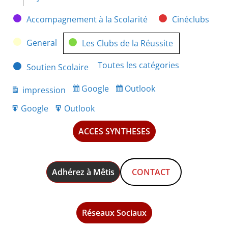
Catégories
Accompagnement à la Scolarité
Cinéclubs
General
Les Clubs de la Réussite
Toutes les catégories
Soutien Scolaire
Google
Outlook
impression
Subscribe
Subscribe
Vue
in
in
Google
Outlook
Export
Export
for
for
ACCES SYNTHESES
Adhérez à Mêtis
CONTACT
Réseaux Sociaux