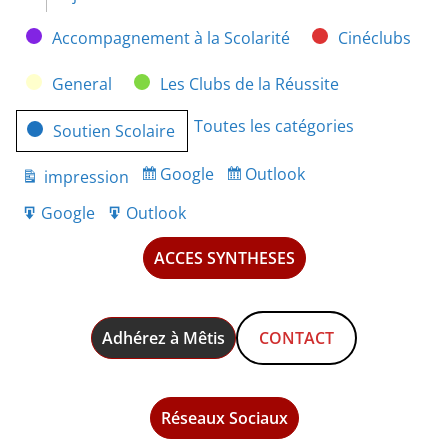
Catégories
Accompagnement à la Scolarité
Cinéclubs
General
Les Clubs de la Réussite
Toutes les catégories
Soutien Scolaire
Google
Outlook
impression
Subscribe
Subscribe
Vue
in
in
Google
Outlook
Export
Export
for
for
ACCES SYNTHESES
Adhérez à Mêtis
CONTACT
Réseaux Sociaux