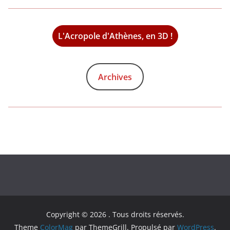
L'Acropole d'Athènes, en 3D !
Archives
Copyright © 2026
. Tous droits réservés.
Theme
ColorMag
par ThemeGrill. Propulsé par
WordPress
.