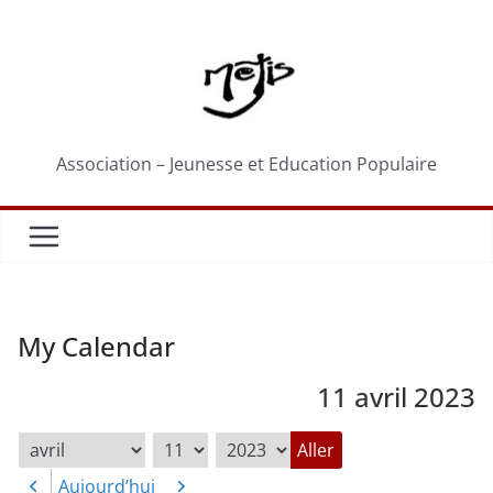
Passer
au
contenu
Association – Jeunesse et Education Populaire
My Calendar
11 avril 2023
Mois
Jour
Année
Aujourd’hui
Précédent
Suivant