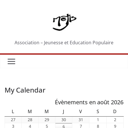
Passer
au
contenu
Association – Jeunesse et Education Populaire
My Calendar
Évènements en août 2026
LUNDI
MARDI
MERCREDI
JEUDI
VENDREDI
SAMEDI
DIM
L
M
M
J
V
S
D
27
28
29
30
31
1
2
27
28
29
30
31
1
2
juillet
juillet
juillet
juillet
juillet
août
août
3
4
5
7
8
9
3
4
5
6
7
8
9
6