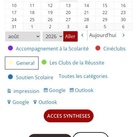
2026
2026
2026
2026
2026
2026
2026
août
août
août
août
août
août
août
10
11
12
13
14
15
16
10
11
12
13
14
15
16
2026
2026
2026
2026
2026
2026
2026
août
août
août
août
août
août
août
17
18
19
20
21
22
23
17
18
19
20
21
22
23
2026
2026
2026
2026
2026
2026
2026
août
août
août
août
août
août
août
24
25
26
27
28
29
30
24
25
26
27
28
29
30
2026
2026
2026
2026
2026
2026
2026
août
août
août
août
août
août
août
31
1
2
3
4
5
6
31
1
2
3
4
5
6
2026
2026
2026
2026
2026
2026
2026
août
septembre
septembre
septembre
septembre
septembre
septe
Aujourd’hui
Précédent
Suivan
Mois
Année
2026
2026
2026
2026
2026
2026
2026
Catégories
Accompagnement à la Scolarité
Cinéclubs
Les Clubs de la Réussite
General
Toutes les catégories
Soutien Scolaire
Google
Outlook
impression
Subscribe
Subscribe
Vue
in
in
Google
Outlook
Export
Export
for
for
ACCES SYNTHESES