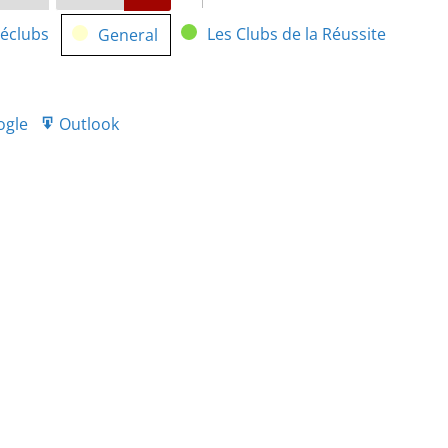
néclubs
Les Clubs de la Réussite
General
ogle
Outlook
port
Export
r
for