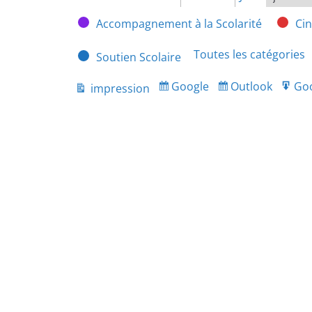
Mois
Année
Catégories
Accompagnement à la Scolarité
Ci
Toutes les catégories
Soutien Scolaire
Google
Outlook
Go
impression
Subscribe
Subscribe
Ex
Vue
in
in
fo