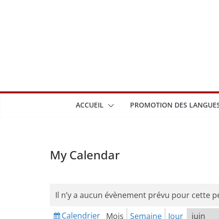
Passer
au
contenu
ACCUEIL
PROMOTION DES LANGUES
My Calendar
Il n’y a aucun évènement prévu pour cette p
Calendrier
Mois
Semaine
Jour
Vue