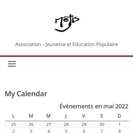
Passer
au
contenu
Association – Jeunesse et Education Populaire
My Calendar
Évènements en mai 2022
LUNDI
MARDI
MERCREDI
JEUDI
VENDREDI
SAMEDI
DIM
L
M
M
J
V
S
D
25
26
27
28
29
30
1
25
26
27
28
29
30
1
avril
avril
avril
avril
avril
avril
mai
2
3
4
5
6
7
8
2
3
4
5
6
7
8