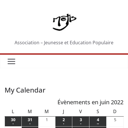
Passer
au
contenu
Association – Jeunesse et Education Populaire
My Calendar
Évènements en juin 2022
LUNDI
MARDI
MERCREDI
JEUDI
VENDREDI
SAMEDI
DIM
L
M
M
J
V
S
D
30
31
1
2
3
4
5
30
31
1
2
3
4
5
●
●
●
●
●●
mai
mai
juin
juin
juin
juin
juin