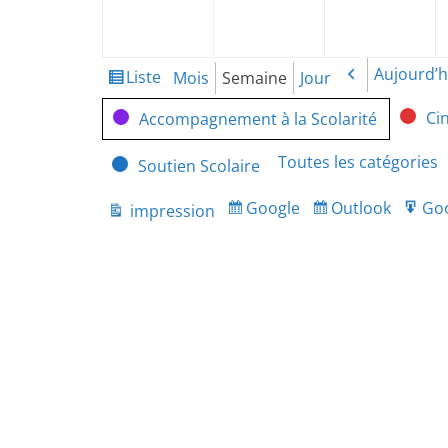
2021
2021
20
Aujourd’h
Liste
Précédent
Mois
Semaine
Jour
Vue
en
Catégories
Ci
Accompagnement à la Scolarité
Toutes les catégories
Soutien Scolaire
Google
Outlook
Go
impression
Subscribe
Subscribe
Ex
Vue
in
in
fo