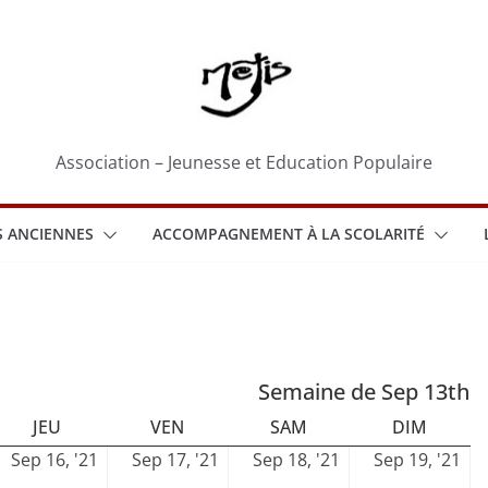
Association – Jeunesse et Education Populaire
 ANCIENNES
ACCOMPAGNEMENT À LA SCOLARITÉ
Semaine de Sep 13th
EDI
JEUDI
VENDREDI
SAMEDI
DIMAN
JEU
VEN
SAM
DIM
16
17
18
19
Sep 16, '21
Sep 17, '21
Sep 18, '21
Sep 19, '21
ptembre
septembre
septembre
septembre
se