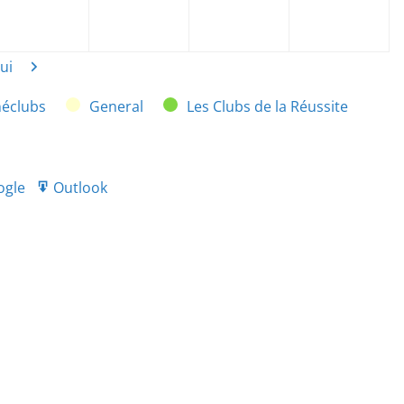
21
2021
2021
2021
20
ui
Suivant
néclubs
General
Les Clubs de la Réussite
ogle
Outlook
port
Export
r
for