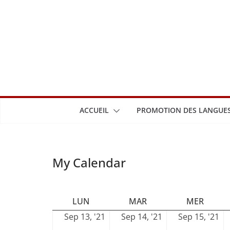
Passer
au
contenu
ACCUEIL
PROMOTION DES LANGUES
My Calendar
LUNDI
MARDI
MERCR
LUN
MAR
MER
13
14
15
Sep 13, '21
Sep 14, '21
Sep 15, '21
septembre
septembre
se