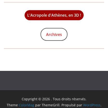
L'Acropole d'Athènes, en 3D !
Archives
Copyright © 2026
. Tous droits réservés.
Theme
ColorMag
par ThemeGrill. Propulsé par
WordPress
.