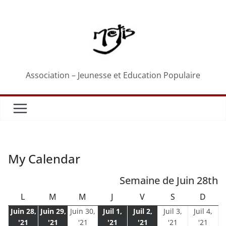
Passer
au
contenu
Association – Jeunesse et Education Populaire
My Calendar
Semaine de Juin 28th
LUNDI
MARDI
MERCREDI
JEUDI
VENDREDI
SAMEDI
DIM
L
M
M
J
V
S
D
Juin 28,
Juin 29,
Juin 30,
Juil 1,
Juil 2,
Juil 3,
Juil 4,
28
29
30
1
2
3
4
'21
'21
'21
'21
'21
'21
'21