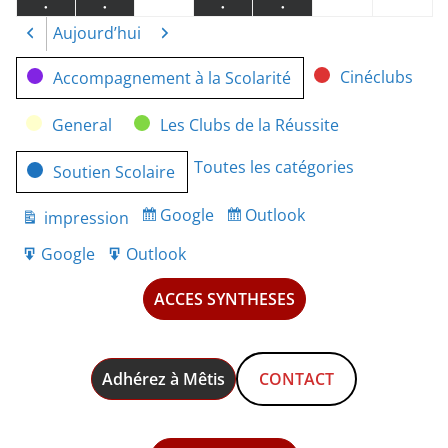
●
●
●
●
juin
juin
juin
juillet
juillet
juillet
juille
(1
(1
(1
(1
Aujourd’hui
Précédent
Suivant
2021
2021
2021
2021
2021
2021
2021
event)
event)
event)
event)
Catégories
Cinéclubs
Accompagnement à la Scolarité
General
Les Clubs de la Réussite
Toutes les catégories
Soutien Scolaire
Google
Outlook
impression
Subscribe
Subscribe
Vue
in
in
Google
Outlook
Export
Export
for
for
ACCES SYNTHESES
Adhérez à Mêtis
CONTACT