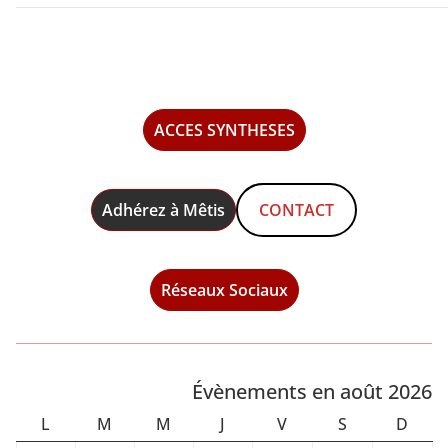
ACCES SYNTHESES
Adhérez à Mêtis
CONTACT
Réseaux Sociaux
Évènements en août 2026
L
M
M
J
V
S
D
L
M
M
J
V
S
D
U
A
E
E
E
A
I