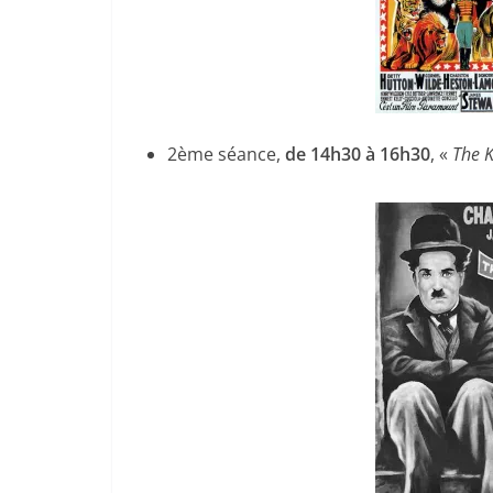
2ème séance,
de 14h30 à 16h30
,
«
The K