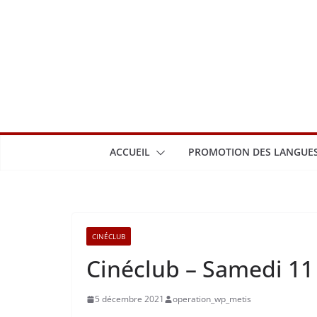
Passer
au
contenu
ACCUEIL
PROMOTION DES LANGUES
CINÉCLUB
Cinéclub – Samedi 1
5 décembre 2021
operation_wp_metis