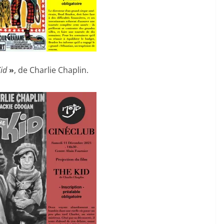
id
»
, de Charlie Chaplin.