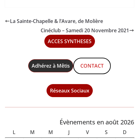
La Sainte-Chapelle & l’Avare, de Molière
Cinéclub – Samedi 20 Novembre 2021
ACCES SYNTHESES
Adhérez à Mêtis
CONTACT
Réseaux Sociaux
Évènements en août 2026
L
M
M
J
V
S
D
L
M
M
J
V
S
D