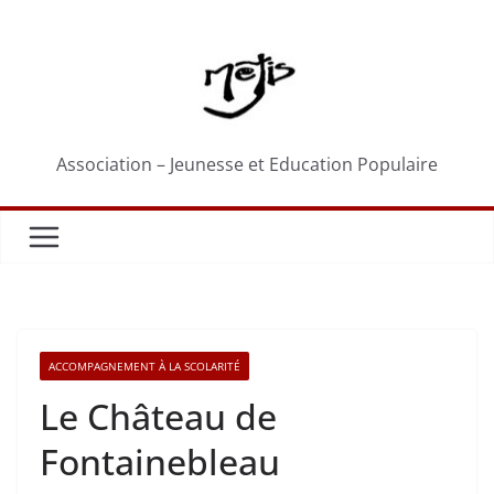
Passer
au
contenu
Association – Jeunesse et Education Populaire
ACCOMPAGNEMENT À LA SCOLARITÉ
Le Château de
Fontainebleau