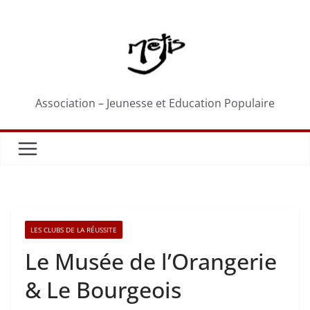
Passer
au
contenu
Association – Jeunesse et Education Populaire
LES CLUBS DE LA RÉUSSITE
Le Musée de l’Orangerie
& Le Bourgeois