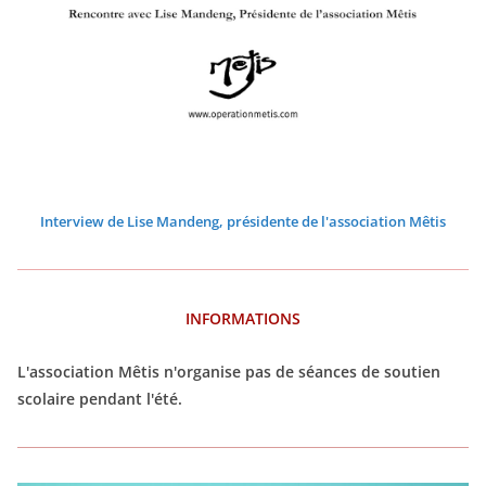
0
0
0
0
0
0
2
2
2
2
2
2
6
6
6
6
6
6
Interview de Lise Mandeng, présidente de l'association Mêtis
INFORMATIONS
L'association Mêtis n'organise pas de séances de soutien
scolaire pendant l'été.