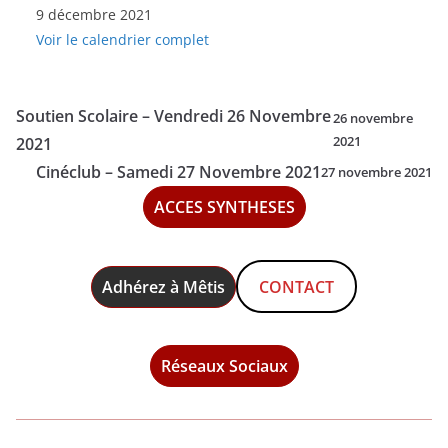
9 décembre 2021
Scolaire
Voir le calendrier complet
-
Jeudi
9
Soutien Scolaire – Vendredi 26 Novembre
26 novembre
Décembre
2021
2021
2021
Cinéclub – Samedi 27 Novembre 2021
27 novembre 2021
ACCES SYNTHESES
Adhérez à Mêtis
CONTACT
Réseaux Sociaux