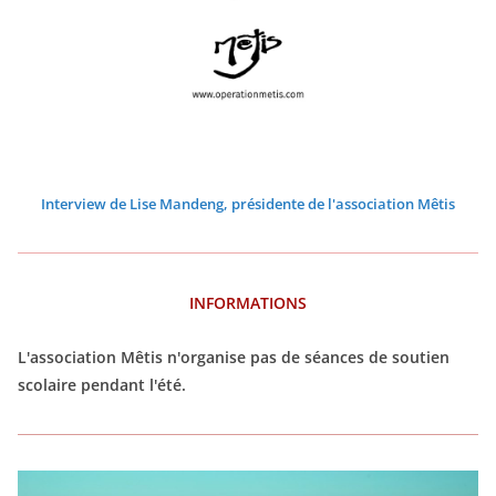
2
2
2
2
2
2
6
6
6
6
6
6
Interview de Lise Mandeng, présidente de l'association Mêtis
INFORMATIONS
L'association Mêtis n'organise pas de séances de soutien
scolaire pendant l'été.