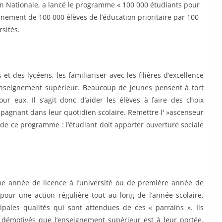
ion Nationale, a lancé le programme « 100 000 étudiants pour
agnement de 100 000 élèves de l’éducation prioritaire par 100
rsités.
et des lycéens, les familiariser avec les filières d’excellence
l’enseignement supérieur. Beaucoup de jeunes pensent à tort
ur eux. Il s’agit donc d’aider les élèves à faire des choix
mpagnant dans leur quotidien scolaire. Remettre l' »ascenseur
s de ce programme : l’étudiant doit apporter ouverture sociale
ème année de licence à l’université ou de première année de
 pour une action régulière tout au long de l’année scolaire.
cipales qualités qui sont attendues de ces « parrains ». Ils
u démotivés que l’enseignement supérieur est à leur portée.