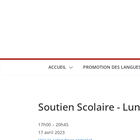
Passer
au
contenu
ACCUEIL
PROMOTION DES LANGUES
Soutien Scolaire - Lun
Soutien
17h00
–
20h45
17 avril 2023
Scolaire