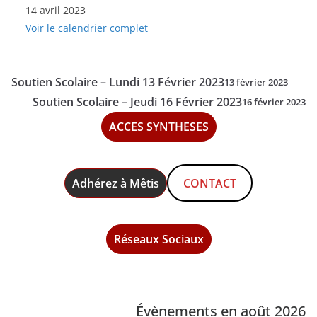
14 avril 2023
Scolaire
Voir le calendrier complet
-
Vendredi
14
Soutien Scolaire – Lundi 13 Février 2023
13 février 2023
Avril
Soutien Scolaire – Jeudi 16 Février 2023
16 février 2023
2023
ACCES SYNTHESES
Adhérez à Mêtis
CONTACT
Réseaux Sociaux
Évènements en août 2026